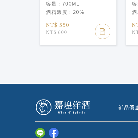
Manzanita
酒 Marie Brizard
Ma
容量：
700ML
容
Elderflower Liqueu
Li
酒精濃度：
20%
酒
NT$ 550
N
NT$ 600
NT
新品優