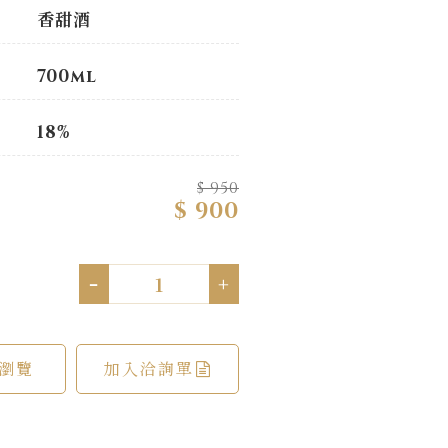
香甜酒
700ml
18%
$ 950
$ 900
-
+
瀏覽
加入洽詢單