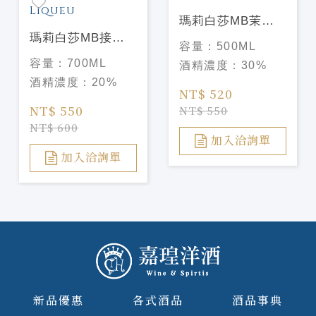
瑪莉白莎MB茉莉
瑪莉白莎MB接骨
花香甜酒 Marie
容量：
500ML
木花香甜酒 Marie
Brizard Jasmin
容量：
700ML
酒精濃度：
30%
Brizard
Liqueu
酒精濃度：
20%
Elderflower
NT$ 520
Liqueu
NT$ 550
NT$ 550
NT$ 600
加入洽詢單
加入洽詢單
新品優惠
各式酒品
酒品事典