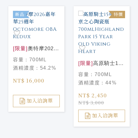
新品
特價
[限量]
奧特摩2026
嘉年華25週年
容量：
700ML
Octomore OBA
[限量]
高原騎士15
酒精濃度：
54.2%
Redux
年 維京之心陶瓷瓶
容量：
700ML
700mlHighland
NT$ 16,000
酒精濃度：
44%
Park 15 Year Old
Viking Heart
NT$ 2,450
加入洽詢單
NT$ 3,000
加入洽詢單