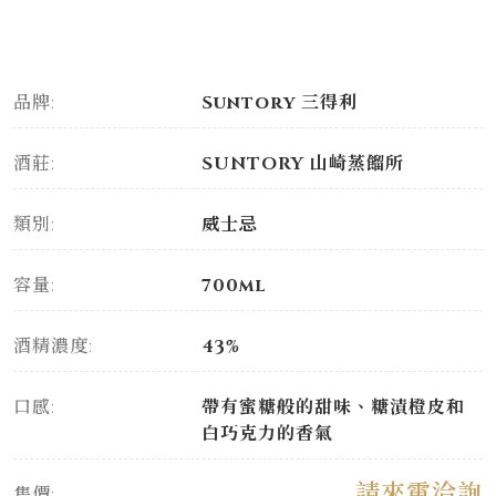
品牌:
Suntory 三得利
酒莊:
SUNTORY 山崎蒸餾所
類別:
威士忌
容量:
700ml
酒精濃度:
43%
口感:
帶有蜜糖般的甜味、糖漬橙皮和
白巧克力的香氣
請來電洽詢
售價: