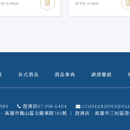
$ 5,980
NT$ 3,180
惠
各式酒品
酒品事典
調酒靈感
989
澄清店07-398-6404
coffee820913@ya
- 高雄市鳳山區文龍東路785號 ｜ 澄清店 - 高雄市三民區澄