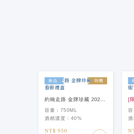
特價
新品
特價
馬球系列
約翰走路 金牌珍藏 2025
[
約限定
春節禮盒
限
容量：
750ML
容
酒精濃度：
40%
酒
NT$ 950
N