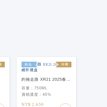
價
新品
特價
新品
約翰走路 XR21 2025春節
約翰走路
威杯禮盒
2024雪
容量：
750ML
容量：
75
酒精濃度：
40%
酒精濃度
NT$ 2,650
NT$ 7,5