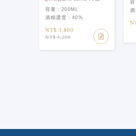
容
2022亡
龍舌蘭 台灣限定中秋禮盒
Te
容量：
200ML
酒
es 1L
組200mlCLASE AZUL
Ch
酒精濃度：
40%
uila Día
TEQUILA REPOSADO
N
ción
200ml
NT$ 3,800
es 2022
NT$ 4,200