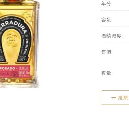
年分:
容量:
酒精濃度:
售價:
數量:
繼續