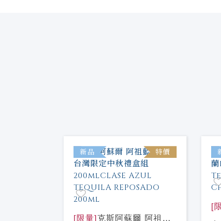
新品
特價
[
[限量]
克斯阿蘇爾 阿祖藍
耀