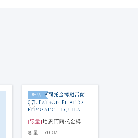
新品
新品
[限量]
培恩阿爾托金樽龍
舌蘭0.7L Patrón El Alto
容量：
700ML
Reposado Tequila
[限量]
克