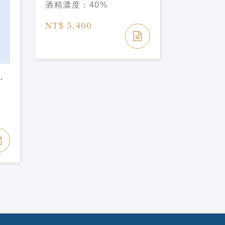
酒精濃度：
40%
舌蘭-20
容量：
10
Clase Az
NT$ 5,400
酒精濃度
Muertos 
Limitada
NT$ 99,
NT$ 130,
級
n
l