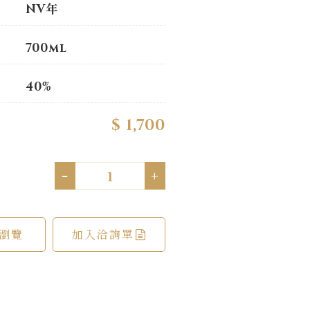
NV年
700ml
40%
$ 1,700
-
+
瀏覽
加入洽詢單