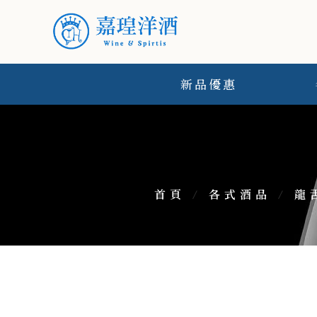
新品優惠
首頁
/
各式酒品
/
龍