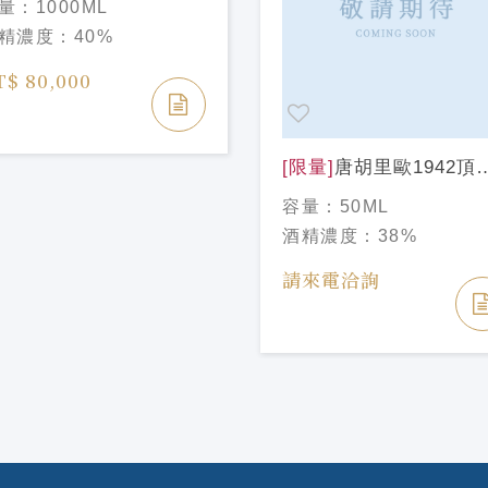
量：
1000ML
quila Spirit of
精濃度：
40%
ampions 1L
T$ 80,000
[限量]
唐胡里歐1942頂
龍舌蘭Minis瓶50ml Do
容量：
50ML
Julio 1942 Tequila50m
酒精濃度：
38%
請來電洽詢