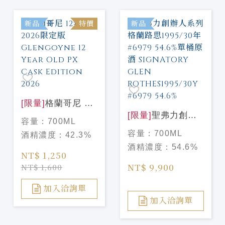
新品
特價
新品
[限量]
格蘭哥尼 12
年PX 2026限定版
[限量]
聖弗力創辦
容量：
700ML
Glengoyne 12
人系列 格蘭路思
容量：
700ML
酒精濃度：
42.3%
Year Old PX Cask
1995/30年#6979
酒精濃度：
54.6%
Edition 2026
54.6%單桶原酒
NT$ 1,250
SIGNATORY
NT$ 9,900
NT$ 1,600
GLEN
ROTHES1995/30Y
加入洽詢單
#6979 54.6%
加入洽詢單