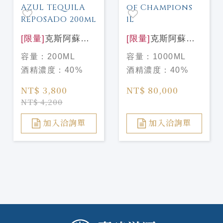
[限量]
克斯阿蘇爾
[限量]
克斯阿蘇爾
阿祖藍龍舌蘭 台灣
冠軍榮耀龍舌蘭1L
容量：
200ML
容量：
1000ML
限定中秋禮盒組
Clase Azul
酒精濃度：
40%
酒精濃度：
40%
200mlCLASE
Tequila Spirit of
AZUL TEQUILA
Champions 1L
NT$ 3,800
NT$ 80,000
REPOSADO
NT$ 4,200
200ml
加入洽詢單
加入洽詢單