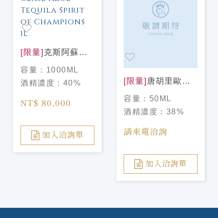
[限量]
克斯阿蘇爾
冠軍榮耀龍舌蘭1L
容量：
1000ML
Clase Azul
[限量]
唐胡里歐
酒精濃度：
40%
Tequila Spirit of
1942頂級龍舌蘭
容量：
50ML
Champions 1L
NT$ 80,000
Minis瓶50ml Don
酒精濃度：
38%
Julio 1942
Tequila50ml
請來電洽詢
加入洽詢單
加入洽詢單