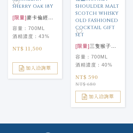
[限量]
麥卡倫經典
雪莉桶18年(新版)
容量：
700ML
The Macallan
酒精濃度：
43%
Sherry Oak 18Y
[限量]
三隻猴子
NT$ 11,500
OLD FASHIONED
容量：
700ML
調酒禮盒MONKEY
酒精濃度：
40%
SHOULDER
加入洽詢單
MALT SCOTCH
NT$ 590
WHISKY OLD
NT$ 680
FASHIONED
COCKTAIL GIFT
加入洽詢單
SET