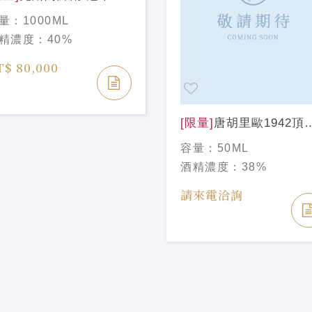
龍舌蘭1L Clase Azul
量：
1000ML
quila Spirit of
精濃度：
40%
ampions 1L
T$ 80,000
[限量]
唐胡里歐1942頂
龍舌蘭Minis瓶50ml Do
容量：
50ML
Julio 1942 Tequila50m
酒精濃度：
38%
請來電洽詢