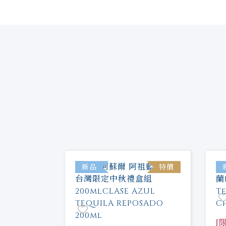
新品
特價
[