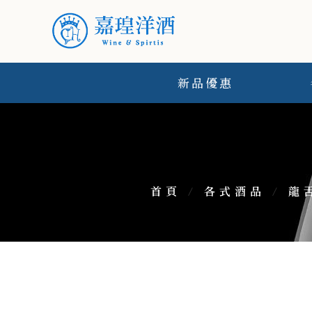
新品優惠
首頁
/
各式酒品
/
龍