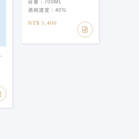
容量：
700ML
Reposado Tequila
[限量]
克
酒精濃度：
40%
舌蘭-20
容量：
10
Clase Az
NT$ 5,400
酒精濃度
Muertos 
Limitada
NT$ 99,
NT$ 130,
級
n
l