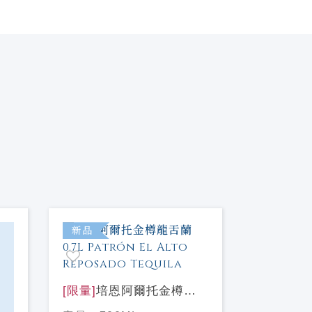
新品
新品
[限量]
培恩阿爾托金樽龍
舌蘭0.7L Patrón El Alto