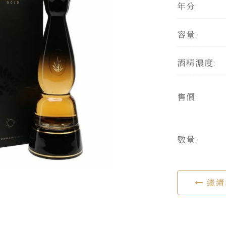
年分:
容量:
酒精濃度:
售價:
數量:
繼續