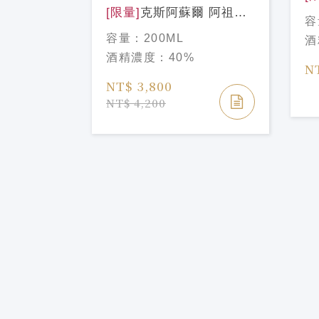
[限量]
克斯阿蘇爾 阿祖藍
耀
容
2022亡
龍舌蘭 台灣限定中秋禮盒
Te
容量：
200ML
酒
es 1L
組200mlCLASE AZUL
Ch
酒精濃度：
40%
uila Día
TEQUILA REPOSADO
N
ción
200ml
NT$ 3,800
es 2022
NT$ 4,200