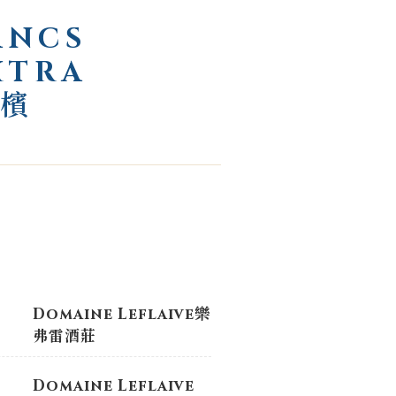
ANCS
XTRA
香檳
Domaine Leflaive樂
弗雷酒莊
Domaine Leflaive