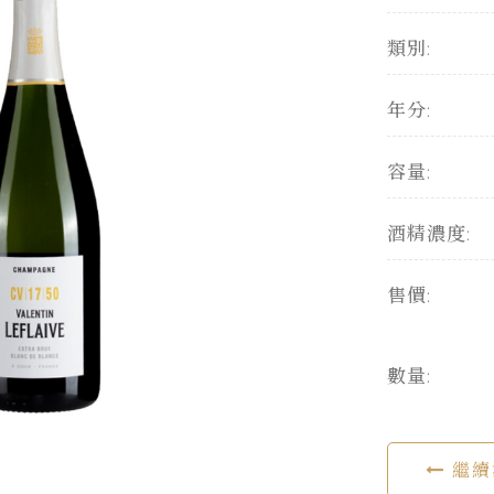
類別:
年分:
容量:
酒精濃度:
售價:
數量:
繼續