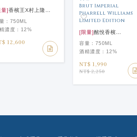
限量]
香檳王X村上隆
15 Dom Pérignon X
量：
750ML
kashi
精濃度：
12%
[限量]
酩悅香檳
PHARRELL WILLIAMS
T$ 12,600
容量：
750ML
聯名限量版 寶石紅 Moe
酒精濃度：
12%
& Chandon Brut Imperi
Pharrell Williams
NT$ 1,990
Limited Edition
NT$ 2,250