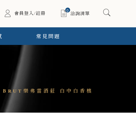
0
會員登入/註冊
洽詢清單
感
常見問題
tra Brut樂弗雷酒莊 白中白香檳