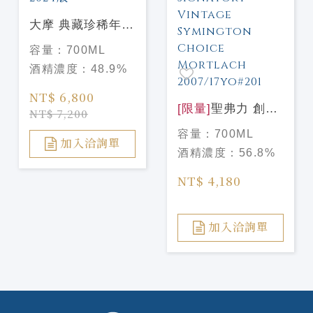
大摩 典藏珍稀年份
Dalmore Vintage
容量：
700ML
2009 2024版
酒精濃度：
48.9%
NT$ 6,800
[限量]
聖弗力 創辦
NT$ 7,200
人精選系列-慕赫
容量：
700ML
2007/17年 #201
加入洽詢單
酒精濃度：
56.8%
Signatory Vintage
Symington Choice
NT$ 4,180
Mortlach
2007/17yo#201
加入洽詢單