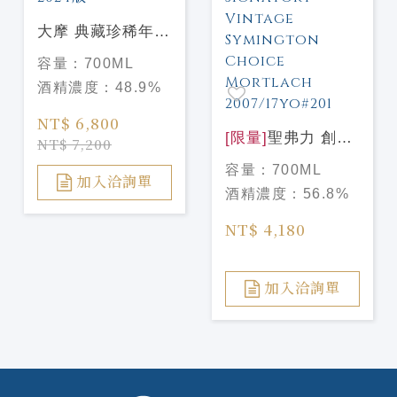
大摩 典藏珍稀年份
Dalmore Vintage
容量：
700ML
2009 2024版
酒精濃度：
48.9%
NT$ 6,800
[限量]
聖弗力 創辦
NT$ 7,200
人精選系列-慕赫
容量：
700ML
2007/17年 #201
加入洽詢單
酒精濃度：
56.8%
Signatory Vintage
Symington Choice
NT$ 4,180
Mortlach
2007/17yo#201
加入洽詢單